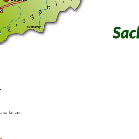
n
ranz-kerzen