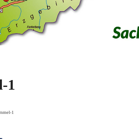
l-1
ummel-1