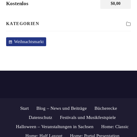
Kostenlos
$
0,00
KATEGORIEN
Weihnachtsmarkt
Start
Blog – News und Beiträge
Bücherecke
Datenschutz
Festivals und Musikfestspiele
Halloween – Veranstaltungen in Sachsen
Home: Classic
Home: Half Layout
Home: Portal Presentation